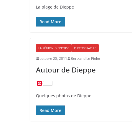
n
La plage de Dieppe
t
e
r
Read More
e
s
t
LA RÉGION DIEPPOISE
PHOTOGRAPHIE
octobre 28, 2011
Bertrand Le Piolot
Autour de Dieppe
P
i
n
Quelques photos de Dieppe
t
e
r
Read More
e
s
t