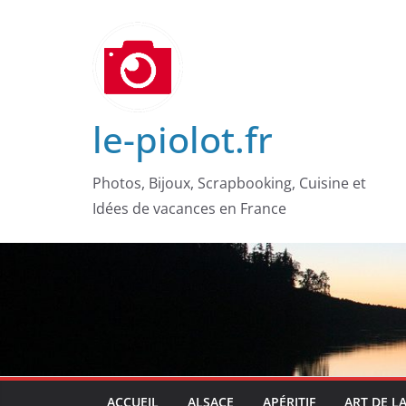
Passer
au
contenu
le-piolot.fr
Photos, Bijoux, Scrapbooking, Cuisine et
Idées de vacances en France
ACCUEIL
ALSACE
APÉRITIF
ART DE L