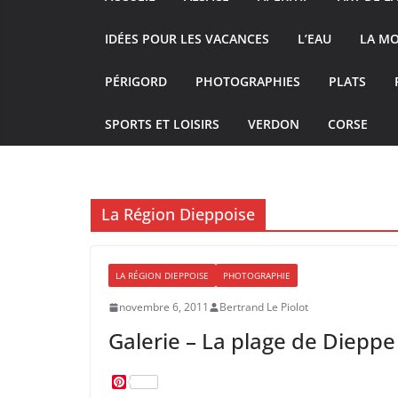
IDÉES POUR LES VACANCES
L’EAU
LA M
PÉRIGORD
PHOTOGRAPHIES
PLATS
SPORTS ET LOISIRS
VERDON
CORSE
La Région Dieppoise
LA RÉGION DIEPPOISE
PHOTOGRAPHIE
novembre 6, 2011
Bertrand Le Piolot
Galerie – La plage de Dieppe
P
i