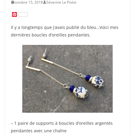
octobre 15, 2018
Séverine Le Piolot
P
i
n
Il y a longtemps que j’avais publié du bleu…Voici mes
t
e
dernières boucles d’oreilles pendantes.
r
e
s
t
– 1 paire de supports à boucles d’oreilles argentés
pendantes avec une chaîne