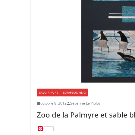
SAVOIR-FAIRE
SCRAPBOOKING
octobre 8, 2012
Séverine Le Piolot
Zoo de la Palmyre et sable b
P
i