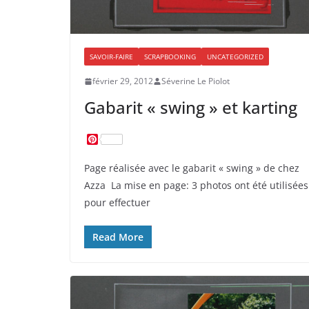
SAVOIR-FAIRE
SCRAPBOOKING
UNCATEGORIZED
février 29, 2012
Séverine Le Piolot
Gabarit « swing » et karting
P
i
n
Page réalisée avec le gabarit « swing » de chez
t
e
Azza La mise en page: 3 photos ont été utilisées
r
pour effectuer
e
s
t
Read More