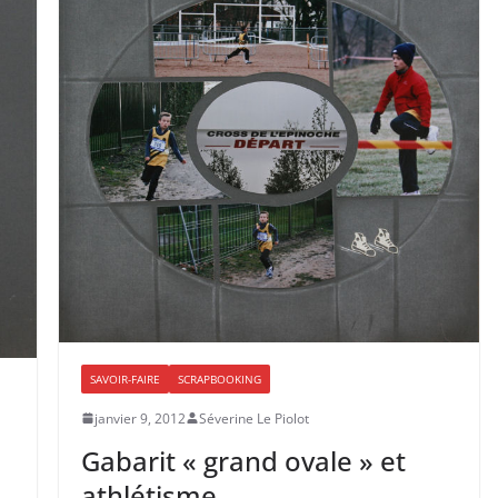
SAVOIR-FAIRE
SCRAPBOOKING
janvier 9, 2012
Séverine Le Piolot
Gabarit « grand ovale » et
athlétisme