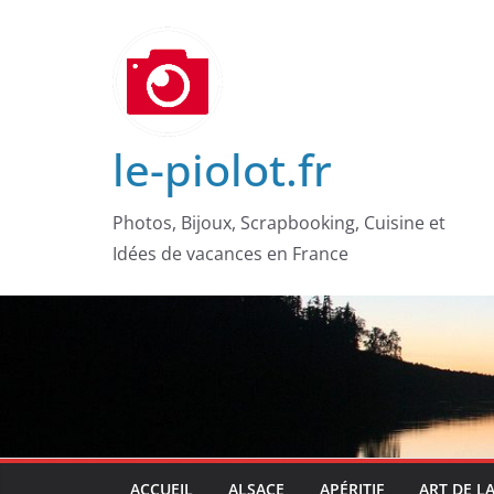
Passer
au
contenu
le-piolot.fr
Photos, Bijoux, Scrapbooking, Cuisine et
Idées de vacances en France
ACCUEIL
ALSACE
APÉRITIF
ART DE L