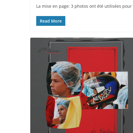
n
La mise en page: 3 photos ont été utilisées pour
t
e
r
Read More
e
s
t