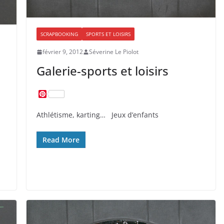
SCRAPBOOKING
SPORTS ET LOISIRS
février 9, 2012
Séverine Le Piolot
Galerie-sports et loisirs
P
i
n
Athlétisme, karting… Jeux d’enfants
t
e
r
Read More
e
s
t