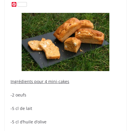
P
i
n
t
e
r
e
s
t
Ingrédients pour 4 mini-cakes
-2 oeufs
-5 cl de lait
-5 cl d’huile d’olive